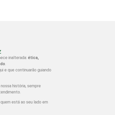
z
nece inalterada:
ética,
udo
.
ui e que continuarão guiando
ossa história, sempre
tendimento.
a quem está ao seu lado em