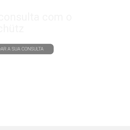
consulta com o
chütz
DAR A SUA CONSULTA