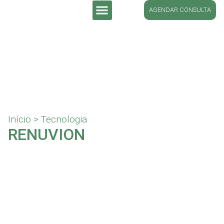
AGENDAR CONSULTA
DR. LUCIANO SCHÜTZ
Início
>
Tecnologia
RENUVION