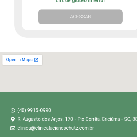
Lift de glúteo inferior
ACESSAR
(48) 9915-0990
R. Augusto dos Anjos, 170 - Pio Corrêa, Criciúma - SC, 
clinica@clinicalucianoschutz.com.br