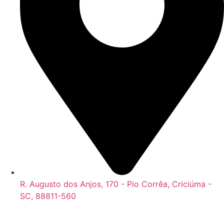
R. Augusto dos Anjos, 170 - Pio Corrêa, Criciúma -
SC, 88811-560