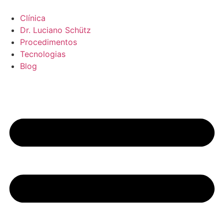
Ir
para
Clínica
o
Dr. Luciano Schütz
conteúdo
Procedimentos
Tecnologias
Blog